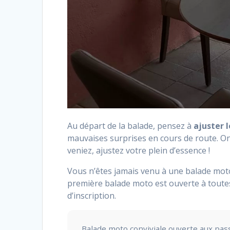
Au départ de la balade, pensez à
ajuster l
mauvaises surprises en cours de route. O
veniez, ajustez votre plein d’essence !
Vous n’êtes jamais venu à une balade mot
première balade moto est ouverte à toute
d’inscription.
Balade moto conviviale ouverte aux pas