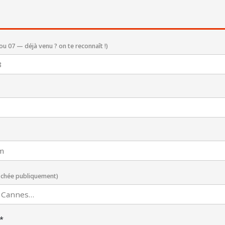
ou 07 — déjà venu ? on te reconnaît !)
fichée publiquement)
*