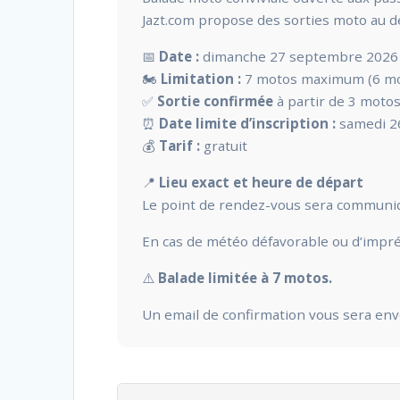
Jazt.com propose des sorties moto au dé
📅
Date :
dimanche 27 septembre 2026
🏍️
Limitation :
7 motos maximum (6 mot
✅
Sortie confirmée
à partir de 3 moto
⏰
Date limite d’inscription :
samedi 2
💰
Tarif :
gratuit
📍
Lieu exact et heure de départ
Le point de rendez-vous sera communiqué 
En cas de météo défavorable ou d’imprév
⚠️
Balade limitée à 7 motos.
Un email de confirmation vous sera envoy