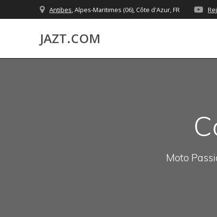
Skip
Antibes
, Alpes-Maritimes (06), Côte d'Azur, FR
Re
to
content
JAZT.COM
C
Moto Passio