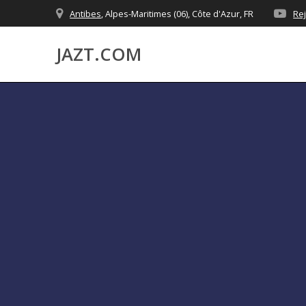
Skip
Antibes
, Alpes-Maritimes (06), Côte d'Azur, FR
Re
to
content
JAZT.COM