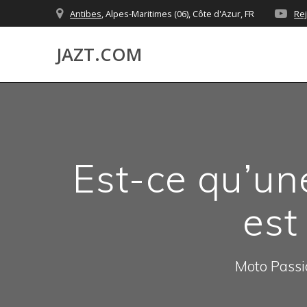
Skip
Antibes
, Alpes-Maritimes (06), Côte d'Azur, FR
Re
to
content
JAZT.COM
Est-ce qu’un
est
Moto Passio