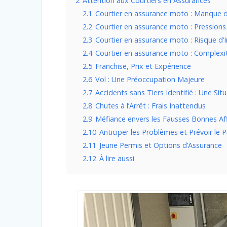
2
Attention aux Courtiers en Assurances
2.1
Courtier en assurance moto : Manque 
2.2
Courtier en assurance moto : Pression
2.3
Courtier en assurance moto : Risque d’
2.4
Courtier en assurance moto : Complexi
2.5
Franchise, Prix et Expérience
2.6
Vol : Une Préoccupation Majeure
2.7
Accidents sans Tiers Identifié : Une Sit
2.8
Chutes à l’Arrêt : Frais Inattendus
2.9
Méfiance envers les Fausses Bonnes Af
2.10
Anticiper les Problèmes et Prévoir le P
2.11
Jeune Permis et Options d’Assurance
2.12
À lire aussi