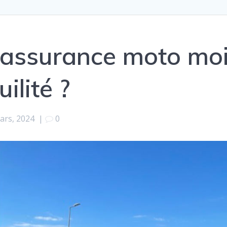
 assurance moto moi
ilité ?
ars, 2024
|
0