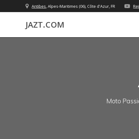
Skip
Antibes
, Alpes-Maritimes (06), Côte d'Azur, FR
Re
to
content
JAZT.COM
Moto Passio