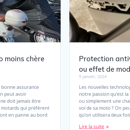
o moins chère
Protection anti
ou effet de mod
9 janvier, 2024
ne bonne assurance
Les nouvelles technolog
n peut avoir
notre passion qu’est l
ne doit jamais être
ou simplement une chaîn
s motards qui préfèrent
vol de sa moto ? On peut
s sont en panne au bord
qu’on utilisera deux fo
Lire la suite