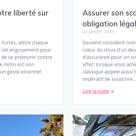
re liberté sur
Assurer son sco
obligation léga
20 janvier, 2023
 fortes, attire chaque
Souvent considéré comm
, cet engouement pour
coeur du choix d’un deu
é de se prémunir contre
d’assurance pour un sco
ce moto est non
effet, lorsque vous ach
 un geste essentiel
classique appelé aussi 
impératif de souscrire…
Lire la suite