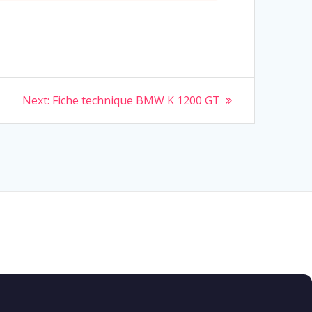
Next
Next:
Fiche technique BMW K 1200 GT
post: