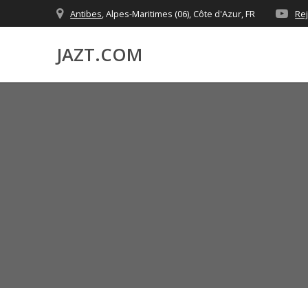
Skip
Antibes
, Alpes-Maritimes (06), Côte d'Azur, FR
Re
to
content
JAZT.COM