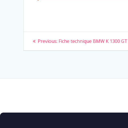
Navigation
Previous
Previous:
Fiche technique BMW K 1300 GT
post:
de
l’article