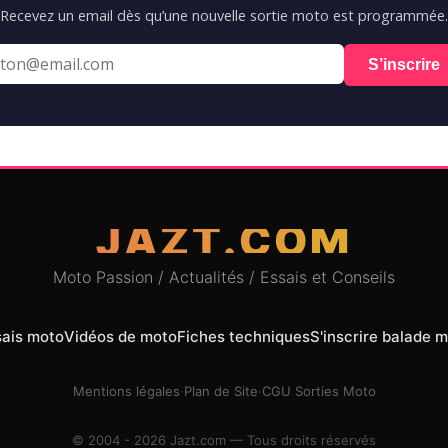
Recevez un email dès qu’une nouvelle sortie moto est programmée.
S’inscrire
JAZT.COM
Moto Passion / Actualités / Essais et Conseils
sais moto
Vidéos de moto
Fiches techniques
S'inscrire balade 
Mentions légales
·
Plan de Site
·
CGU Sorties Moto
© 2004 - 2026 Jazt.com — Tous droits réservés