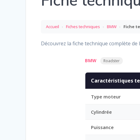
Fiche techni
Accueil
›
Fiches techniques
›
BMW
›
Fiche t
Découvrez la fiche technique complète de l
BMW
Roadster
Caractéristiques t
Type moteur
Cylindrée
Puissance