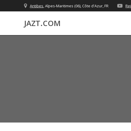
Skip
Antibes
, Alpes-Maritimes (06), Côte d'Azur, FR
Re
to
content
JAZT.COM