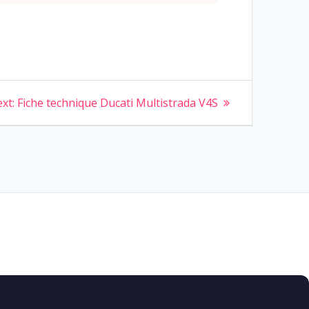
Next
xt:
Fiche technique Ducati Multistrada V4S
post: