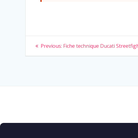
Navigation
Previous
Previous:
Fiche technique Ducati Streetfig
post:
de
l’article