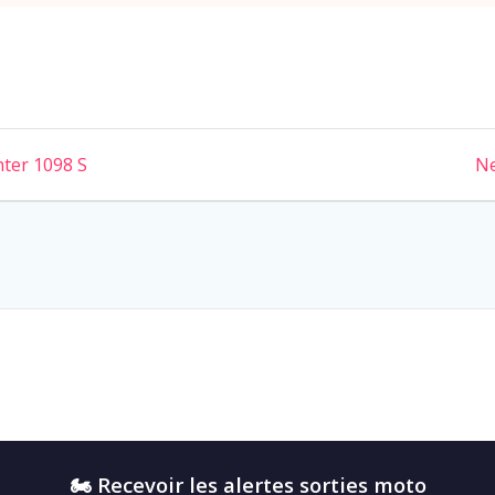
hter 1098 S
Ne
🏍️ Recevoir les alertes sorties moto