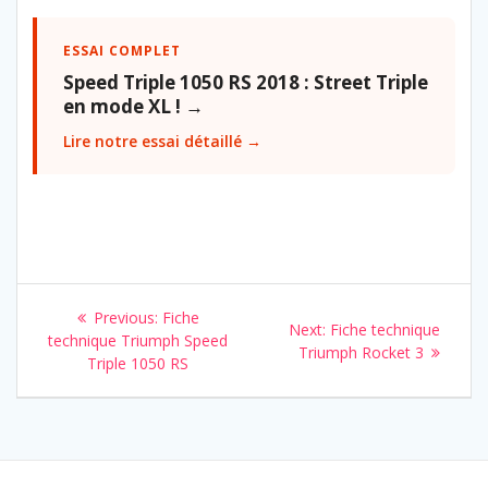
ESSAI COMPLET
Speed Triple 1050 RS 2018 : Street Triple
en mode XL ! →
Lire notre essai détaillé →
Navigation
Previous
Previous:
Fiche
Next
Next:
Fiche technique
de
post:
technique Triumph Speed
post:
Triumph Rocket 3
Triple 1050 RS
l’article