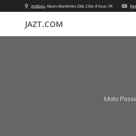
Skip
Antibes
, Alpes-Maritimes (06), Côte d'Azur, FR
Re
to
content
JAZT.COM
Moto Passio