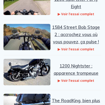
Eight
▶ Voir l’essai complet
1584 Street Bob Stage
2 : accrochez vous où
vous pouvez, ça pulse !
▶ Voir l’essai complet
1200 Nightster :
apparence trompeuse
▶ Voir l’essai complet
The RoadKing, bien plus