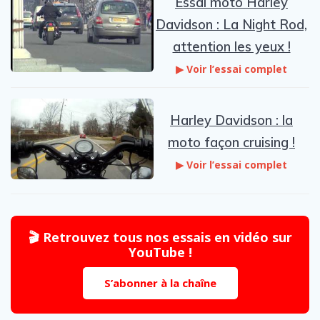
Essai moto Harley
Davidson : La Night Rod,
attention les yeux !
▶ Voir l’essai complet
Harley Davidson : la
moto façon cruising !
▶ Voir l’essai complet
🎬 Retrouvez tous nos essais en vidéo sur
YouTube !
S’abonner à la chaîne