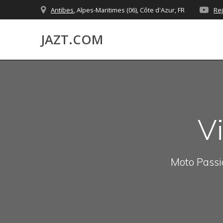
Skip
Antibes
, Alpes-Maritimes (06), Côte d'Azur, FR
Re
to
content
JAZT.COM
V
Moto Passio