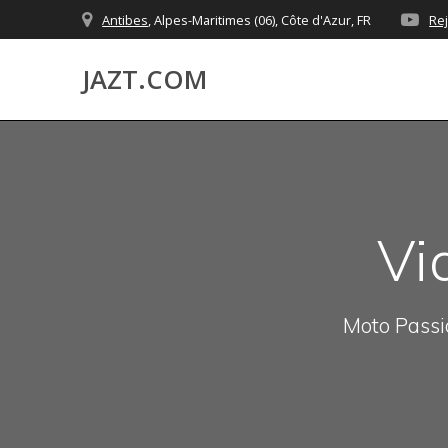
Skip
Antibes
, Alpes-Maritimes (06), Côte d'Azur, FR
Re
to
content
JAZT.COM
Vi
Moto Passio