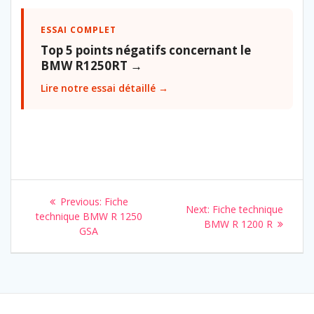
ESSAI COMPLET
Top 5 points négatifs concernant le
BMW R1250RT →
Lire notre essai détaillé →
Navigation
Previous
Previous:
Fiche
Next
Next:
Fiche technique
de
post:
technique BMW R 1250
post:
BMW R 1200 R
GSA
l’article