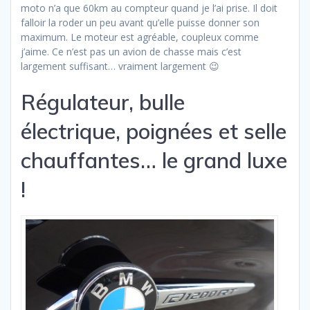
moto n’a que 60km au compteur quand je l’ai prise. Il doit
falloir la roder un peu avant qu’elle puisse donner son
maximum. Le moteur est agréable, coupleux comme
j’aime. Ce n’est pas un avion de chasse mais c’est
largement suffisant… vraiment largement 😉
Régulateur, bulle
électrique, poignées et selle
chauffantes… le grand luxe
!