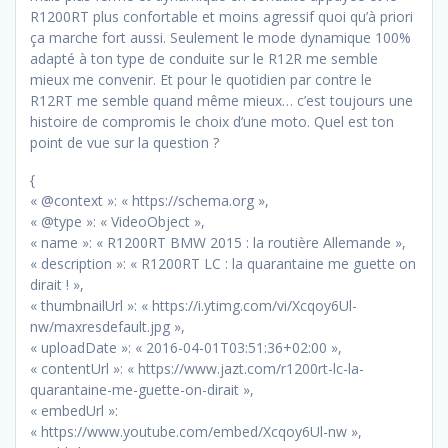
R1200RT plus confortable et moins agressif quoi qu’à priori
ça marche fort aussi. Seulement le mode dynamique 100%
adapté à ton type de conduite sur le R12R me semble
mieux me convenir. Et pour le quotidien par contre le
R12RT me semble quand même mieux… c’est toujours une
histoire de compromis le choix d’une moto. Quel est ton
point de vue sur la question ?
{
« @context »: « https://schema.org »,
« @type »: « VideoObject »,
« name »: « R1200RT BMW 2015 : la routière Allemande »,
« description »: « R1200RT LC : la quarantaine me guette on
dirait ! »,
« thumbnailUrl »: « https://i.ytimg.com/vi/Xcqoy6Ul-
nw/maxresdefault.jpg »,
« uploadDate »: « 2016-04-01T03:51:36+02:00 »,
« contentUrl »: « https://www.jazt.com/r1200rt-lc-la-
quarantaine-me-guette-on-dirait »,
« embedUrl »:
« https://www.youtube.com/embed/Xcqoy6Ul-nw »,