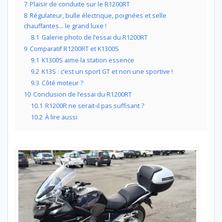
7
Plaisir de conduite sur le R1200RT
8
Régulateur, bulle électrique, poignées et selle
chauffantes… le grand luxe !
8.1
Galerie photo de l’essai du R1200RT
9
Comparatif R1200RT et K1300S
9.1
K1300S aime la station essence
9.2
K13S : c’est un sport GT et non une sportive !
9.3
Côté moteur ?
10
Conclusion de l’essai du R1200RT
10.1
R1200R ne serait-il pas suffisant ?
10.2
À lire aussi