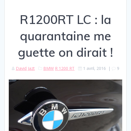
R1200RT LC : la
quarantaine me
guette on dirait !
David Jazt
BMW
R 1200 RT
1 avril, 2016
|
9