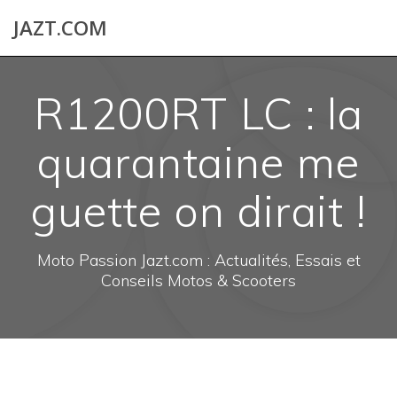
Skip
JAZT.COM
to
content
R1200RT LC : la
quarantaine me
guette on dirait !
Moto Passion Jazt.com : Actualités, Essais et
Conseils Motos & Scooters