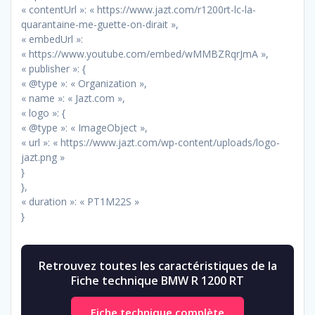
« contentUrl »: « https://www.jazt.com/r1200rt-lc-la-
quarantaine-me-guette-on-dirait »,
« embedUrl »:
« https://www.youtube.com/embed/wMMBZRqrJmA »,
« publisher »: {
« @type »: « Organization »,
« name »: « Jazt.com »,
« logo »: {
« @type »: « ImageObject »,
« url »: « https://www.jazt.com/wp-content/uploads/logo-
jazt.png »
}
},
« duration »: « PT1M22S »
}
Retrouvez toutes les caractéristiques de la
Fiche technique BMW R 1200 RT
Fiche technique complète