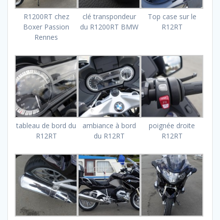
R1200RT chez
clé transpondeur
Top case sur le
Boxer Passion
du R1200RT BMW
R12RT
Rennes
tableau de bord du
ambiance à bord
poignée droite
R12RT
du R12RT
R12RT