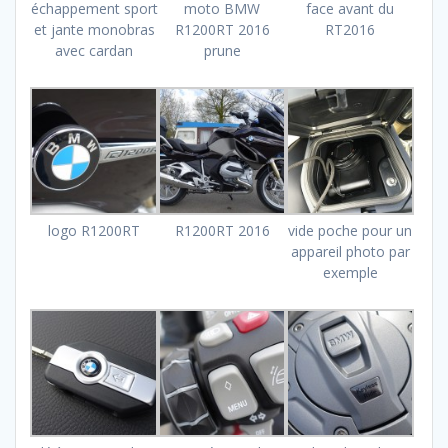
échappement sport
moto BMW
face avant du
et jante monobras
R1200RT 2016
RT2016
avec cardan
prune
logo R1200RT
R1200RT 2016
vide poche pour un
appareil photo par
exemple