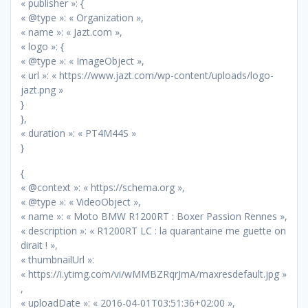
« publisher »: {
« @type »: « Organization »,
« name »: « Jazt.com »,
« logo »: {
« @type »: « ImageObject »,
« url »: « https://www.jazt.com/wp-content/uploads/logo-
jazt.png »
}
},
« duration »: « PT4M44S »
}
{
« @context »: « https://schema.org »,
« @type »: « VideoObject »,
« name »: « Moto BMW R1200RT : Boxer Passion Rennes »,
« description »: « R1200RT LC : la quarantaine me guette on
dirait ! »,
« thumbnailUrl »:
« https://i.ytimg.com/vi/wMMBZRqrJmA/maxresdefault.jpg »
,
« uploadDate »: « 2016-04-01T03:51:36+02:00 »,