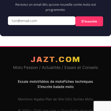
Recevez un email dès qu’une nouvelle sortie moto est
programmée.
S’inscrire
JAZT.COM
Moto Passion / Actualités / Essais et Conseils
Essais moto
Vidéos de moto
Fiches techniques
S'inscrire balade moto
Mentions légales
·
Plan de Site
·
CGU Sorties Moto
© 2004 - 2026 Jazt.com — Tous droits réservés