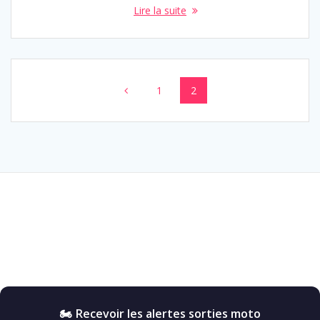
Lire la suite
Posts
Page
Page
1
2
navigation
🏍️ Recevoir les alertes sorties moto