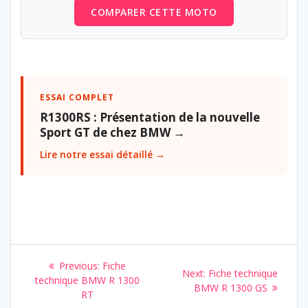
COMPARER CETTE MOTO
ESSAI COMPLET
R1300RS : Présentation de la nouvelle
Sport GT de chez BMW →
Lire notre essai détaillé →
Navigation
Previous
Previous:
Fiche
Next
Next:
Fiche technique
de
post:
technique BMW R 1300
post:
BMW R 1300 GS
RT