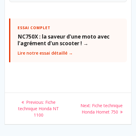
ESSAI COMPLET
NC750X : la saveur d’une moto avec
l’agrément d’un scooter ! →
Lire notre essai détaillé →
Navigation
Previous
Previous:
Fiche
Next
Next:
Fiche technique
de
post:
technique Honda NT
post:
Honda Hornet 750
1100
l’article