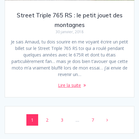
Street Triple 765 RS : le petit jouet des
montagnes
30 janvier, 2018
Je sais Arnaud, tu dois sourire en me voyant écrire un petit
billet sur le Street Triple 765 RS toi qui a roulé pendant
quelques années avec le 675R et dont tu étais
particulièrement fan… mais je dois bien t’avouer que cette
moto m’a vraiment bluffé lors de mon essai… j’ai envie de
revenir un…
Lire la suite
Posts
Page
Page
Page
Page
1
2
3
…
7
navigation