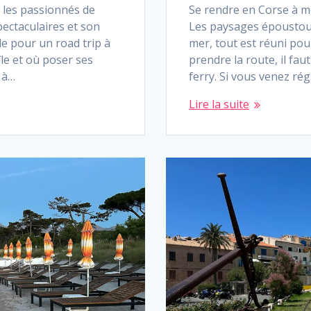
r les passionnés de
Se rendre en Corse à m
ectaculaires et son
Les paysages époustoufl
le pour un road trip à
mer, tout est réuni pou
le et où poser ses
prendre la route, il fau
s à…
ferry. Si vous venez ré
Lire la suite