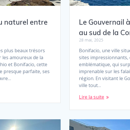
u naturel entre
Le Gouvernail à 
au sud de la Co
28 mai, 2025
es plus beaux trésors
Bonifacio, une ville sit
r les amoureux de la
sites impressionnants, e
hio et Bonifacio, cette
emblématique, qui surp
e presque parfaite, ses
imprenable sur les fala
havre…
région. En visitant le G
ville tout…
Lire la suite