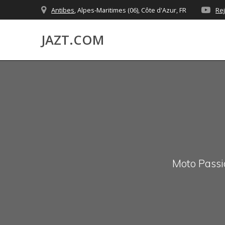
Skip
Antibes
, Alpes-Maritimes (06), Côte d'Azur, FR
Re
to
content
JAZT.COM
Moto Passio