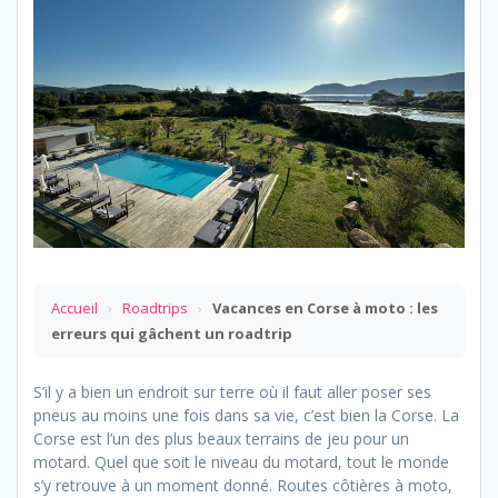
Accueil
›
Roadtrips
›
Vacances en Corse à moto : les
erreurs qui gâchent un roadtrip
S’il y a bien un endroit sur terre où il faut aller poser ses
pneus au moins une fois dans sa vie, c’est bien la Corse. La
Corse est l’un des plus beaux terrains de jeu pour un
motard. Quel que soit le niveau du motard, tout le monde
s’y retrouve à un moment donné. Routes côtières à moto,