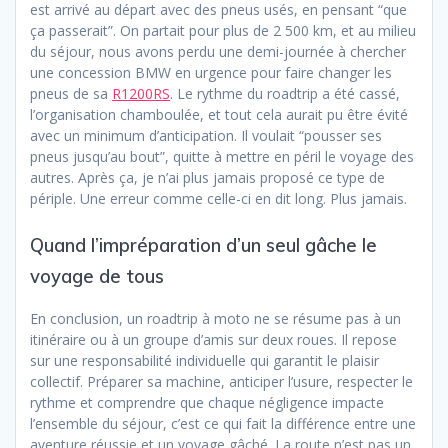
est arrivé au départ avec des pneus usés, en pensant “que
ça passerait”. On partait pour plus de 2 500 km, et au milieu
du séjour, nous avons perdu une demi-journée à chercher
une concession BMW en urgence pour faire changer les
pneus de sa
R1200RS
. Le rythme du roadtrip a été cassé,
l’organisation chamboulée, et tout cela aurait pu être évité
avec un minimum d’anticipation. Il voulait “pousser ses
pneus jusqu’au bout”, quitte à mettre en péril le voyage des
autres. Après ça, je n’ai plus jamais proposé ce type de
périple. Une erreur comme celle-ci en dit long. Plus jamais.
Quand l’impréparation d’un seul gâche le
voyage de tous
En conclusion, un roadtrip à moto ne se résume pas à un
itinéraire ou à un groupe d’amis sur deux roues. Il repose
sur une responsabilité individuelle qui garantit le plaisir
collectif. Préparer sa machine, anticiper l’usure, respecter le
rythme et comprendre que chaque négligence impacte
l’ensemble du séjour, c’est ce qui fait la différence entre une
aventure réussie et un voyage gâché. La route n’est pas un