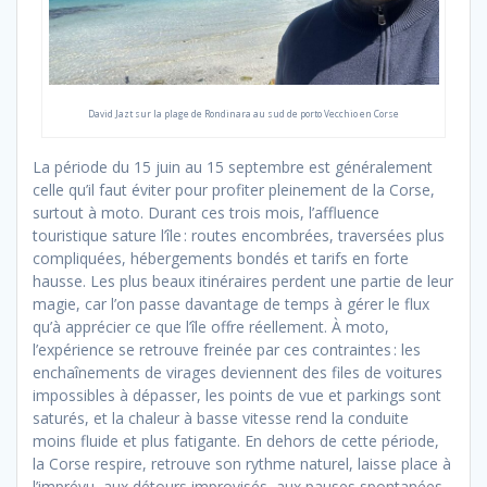
David Jazt sur la plage de Rondinara au sud de porto Vecchio en Corse
La période du 15 juin au 15 septembre est généralement
celle qu’il faut éviter pour profiter pleinement de la Corse,
surtout à moto. Durant ces trois mois, l’affluence
touristique sature l’île : routes encombrées, traversées plus
compliquées, hébergements bondés et tarifs en forte
hausse. Les plus beaux itinéraires perdent une partie de leur
magie, car l’on passe davantage de temps à gérer le flux
qu’à apprécier ce que l’île offre réellement. À moto,
l’expérience se retrouve freinée par ces contraintes : les
enchaînements de virages deviennent des files de voitures
impossibles à dépasser, les points de vue et parkings sont
saturés, et la chaleur à basse vitesse rend la conduite
moins fluide et plus fatigante. En dehors de cette période,
la Corse respire, retrouve son rythme naturel, laisse place à
l’imprévu, aux détours improvisés, aux pauses spontanées