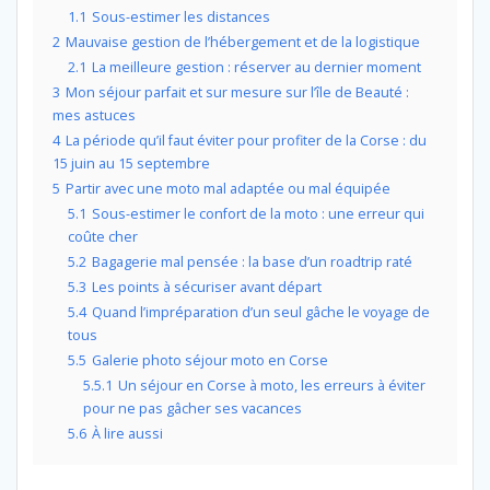
1.1
Sous-estimer les distances
2
Mauvaise gestion de l’hébergement et de la logistique
2.1
La meilleure gestion : réserver au dernier moment
3
Mon séjour parfait et sur mesure sur l’île de Beauté :
mes astuces
4
La période qu’il faut éviter pour profiter de la Corse : du
15 juin au 15 septembre
5
Partir avec une moto mal adaptée ou mal équipée
5.1
Sous-estimer le confort de la moto : une erreur qui
coûte cher
5.2
Bagagerie mal pensée : la base d’un roadtrip raté
5.3
Les points à sécuriser avant départ
5.4
Quand l’impréparation d’un seul gâche le voyage de
tous
5.5
Galerie photo séjour moto en Corse
5.5.1
Un séjour en Corse à moto, les erreurs à éviter
pour ne pas gâcher ses vacances
5.6
À lire aussi