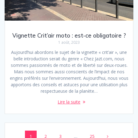
Vignette Crit’air moto : est-ce obligatoire ?
1 août, 2023
Aujourd’hui abordons le sujet de la vignette « crit’air », une
belle introduction serait du genre « Chez Jazt.com, nous
sommes passionnés de moto et de liberté sur deux-roues.
Mais nous sommes aussi conscients de l’impact de nos
engins préférés sur l’environnement. Aujourd’hui, nous vous
apportons des conseils et astuces pour une utilisation plus
respectueuse de la planète…
Lire la suite
Posts
Page
Page
Page
Page
1
2
3
…
25