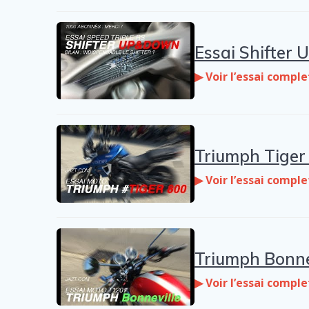
Essai Shifter 
▶ Voir l’essai comple
Triumph Tiger 
▶ Voir l’essai comple
Triumph Bonnev
▶ Voir l’essai comple