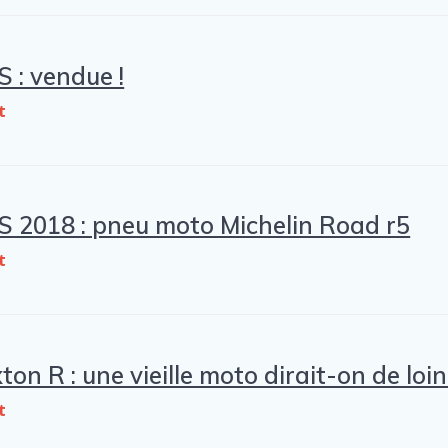
S : vendue !
t
S 2018 : pneu moto Michelin Road r5
t
n R : une vieille moto dirait-on de loin 
t