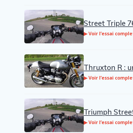
Street Triple 
▶ Voir l’essai comple
Thruxton R : u
▶ Voir l’essai comple
Triumph Street 
▶ Voir l’essai comple