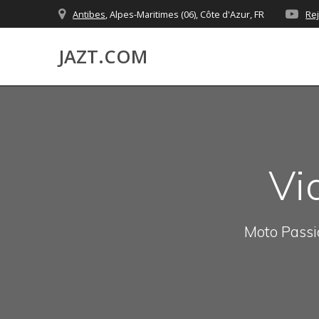
Skip
Antibes
, Alpes-Maritimes (06), Côte d'Azur, FR
Re
to
content
JAZT.COM
Vi
Moto Passio