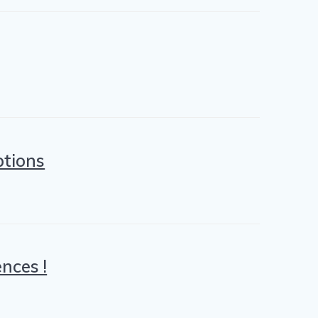
ptions
nces !