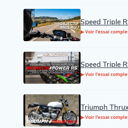
Speed Triple R
▶ Voir l’essai comple
Speed Triple R
▶ Voir l’essai comple
Triumph Thruxto
▶ Voir l’essai comple