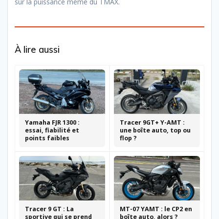
sur la puissance même du TMAX.
À lire aussi
Yamaha FJR 1300 :
Tracer 9GT+ Y-AMT :
essai, fiabilité et
une boîte auto, top ou
points faibles
flop ?
Tracer 9 GT : La
MT-07 YAMT : le CP2 en
sportive qui se prend
boîte auto, alors ?