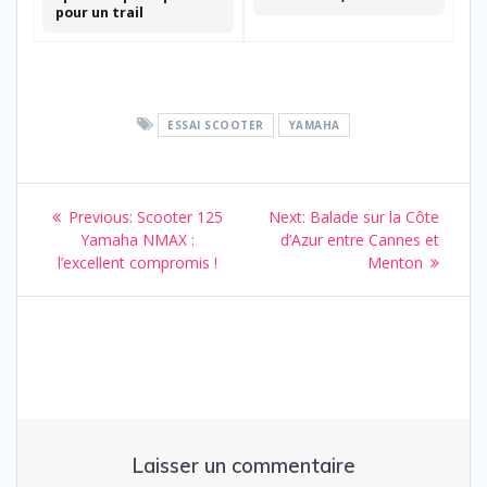
pour un trail
ESSAI SCOOTER
YAMAHA
Navigation
Previous
Next
Previous:
Scooter 125
Next:
Balade sur la Côte
de
post:
post:
Yamaha NMAX :
d’Azur entre Cannes et
l’excellent compromis !
Menton
l’article
Laisser un commentaire