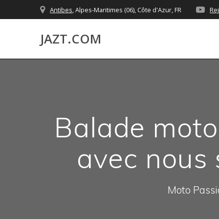
Skip
Antibes
, Alpes-Maritimes (06), Côte d'Azur, FR
Re
to
content
JAZT.COM
Balade moto 
avec nous s
Moto Passio