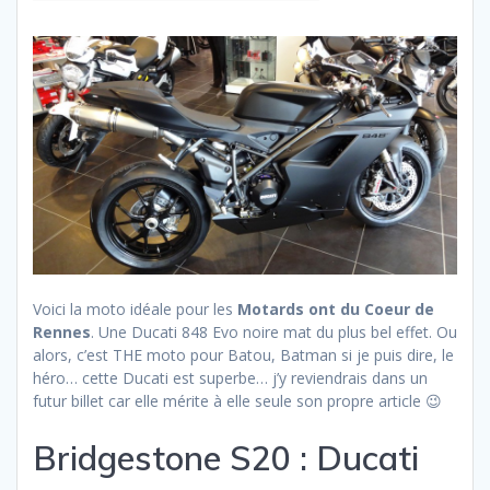
Voici la moto idéale pour les
Motards ont du Coeur de
Rennes
. Une Ducati 848 Evo noire mat du plus bel effet. Ou
alors, c’est THE moto pour Batou, Batman si je puis dire, le
héro… cette Ducati est superbe… j’y reviendrais dans un
futur billet car elle mérite à elle seule son propre article 😉
Bridgestone S20 : Ducati