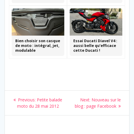
Bien choisir son casque
Essai Ducati Diavel V4 :
de moto : intégral, jet,
aussi belle qu’efficace
modulable
cette Ducati !
Navigation
Previous
Next
Previous:
Petite balade
Next:
Nouveau sur le
de
post:
post:
moto du 28 mai 2012
blog : page Facebook
l’article