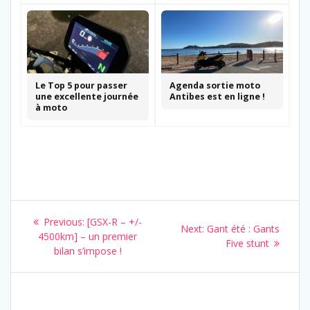
Le Top 5 pour passer
Agenda sortie moto
une excellente journée
Antibes est en ligne !
à moto
Navigation
Previous
Previous:
[GSX-R – +/-
Next
Next:
Gant été : Gants
de
post:
4500km] – un premier
post:
Five stunt
bilan s’impose !
l’article