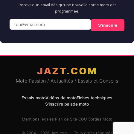
Recevez un email dès qu’une nouvelle sortie moto est
programmée.
S’inscrire
JAZT.COM
Moto Passion / Actualités / Essais et Conseils
Essais moto
Vidéos de moto
Fiches techniques
S'inscrire balade moto
Mentions légales
·
Plan de Site
·
CGU Sorties Moto
© 2004 - 2026 Jazt.com — Tous droits réservés