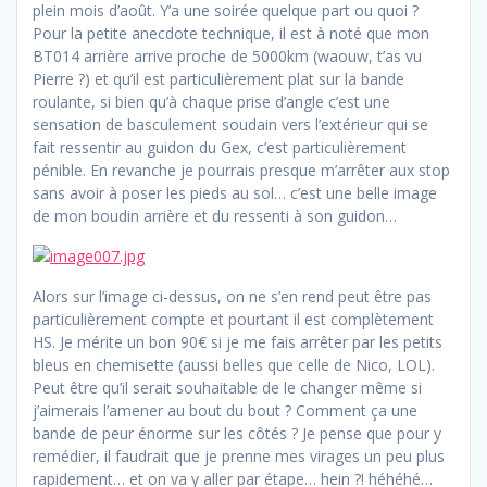
plein mois d’août. Y’a une soirée quelque part ou quoi ?
Pour la petite anecdote technique, il est à noté que mon
BT014 arrière arrive proche de 5000km (waouw, t’as vu
Pierre ?) et qu’il est particulièrement plat sur la bande
roulante, si bien qu’à chaque prise d’angle c’est une
sensation de basculement soudain vers l’extérieur qui se
fait ressentir au guidon du Gex, c’est particulièrement
pénible. En revanche je pourrais presque m’arrêter aux stop
sans avoir à poser les pieds au sol… c’est une belle image
de mon boudin arrière et du ressenti à son guidon…
Alors sur l’image ci-dessus, on ne s’en rend peut être pas
particulièrement compte et pourtant il est complètement
HS. Je mérite un bon 90€ si je me fais arrêter par les petits
bleus en chemisette (aussi belles que celle de Nico, LOL).
Peut être qu’il serait souhaitable de le changer même si
j’aimerais l’amener au bout du bout ? Comment ça une
bande de peur énorme sur les côtés ? Je pense que pour y
remédier, il faudrait que je prenne mes virages un peu plus
rapidement… et on va y aller par étape… hein ?! héhéhé…