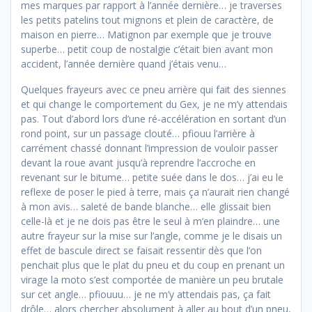
mes marques par rapport à l’année dernière… je traverses
les petits patelins tout mignons et plein de caractère, de
maison en pierre… Matignon par exemple que je trouve
superbe… petit coup de nostalgie c’était bien avant mon
accident, l’année dernière quand j’étais venu…
Quelques frayeurs avec ce pneu arrière qui fait des siennes
et qui change le comportement du Gex, je ne m’y attendais
pas. Tout d’abord lors d’une ré-accélération en sortant d’un
rond point, sur un passage clouté… pfiouu l’arrière à
carrément chassé donnant l’impression de vouloir passer
devant la roue avant jusqu’à reprendre l’accroche en
revenant sur le bitume… petite suée dans le dos… j’ai eu le
reflexe de poser le pied à terre, mais ça n’aurait rien changé
à mon avis… saleté de bande blanche… elle glissait bien
celle-là et je ne dois pas être le seul à m’en plaindre… une
autre frayeur sur la mise sur l’angle, comme je le disais un
effet de bascule direct se faisait ressentir dès que l’on
penchait plus que le plat du pneu et du coup en prenant un
virage la moto s’est comportée de manière un peu brutale
sur cet angle… pfiouuu… je ne m’y attendais pas, ça fait
drôle… alors chercher absolument à aller au bout d’un pneu,