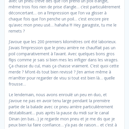
avec un pneu crevé dès que l’on prend un poil d’angle,
même trois fois rien de prise d’angle… c’est particulièrement
déconcertant… on a l’impression que l’on va glisser à
chaque fois que l’on penche un poil… c’est encore pire
qu’avec mon pneu usé… hahaha !!! Hey garagiste, tu me le
remets ?
J’avoue que les 200 premiers kilomètres ont été laborieux.
J’avais l’impression que le pneu arrière ne chauffait pas un
poil comparativement à l’avant. Avec quelques bons gros
flips comme je sais si bien mes les infliger dans les virages.
Ça chasse du cul, mais ça chasse vraiment. C’est quoi cette
merde ? M’ont-ils tout bien revissé ? J’en arrive même à
m’arrêter pour regarder de visu si tout est bien là… quelle
frousse…
Le lendemain, nous avons enroulé un peu en duo, et
j’avoue ne pas en avoir tenu large pendant la première
partie de la balade avec ce pneu arrière particulièrement
déstabilisant… puis après la pause du midi sur le canal
Dinan (en bas…) je regarde mon pneu et je me dis que je
peux bien lui faire confiance… y’a pas de raison… et c’est à