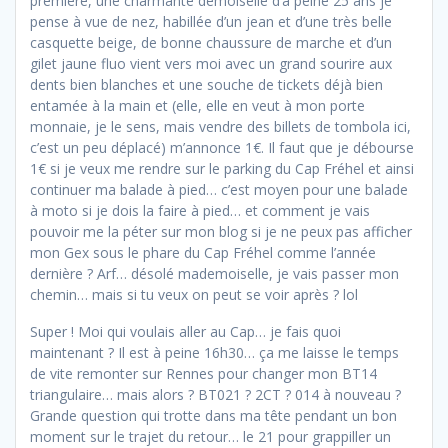
première, une charmante demoiselle d’à peine 25 ans je
pense à vue de nez, habillée d’un jean et d’une très belle
casquette beige, de bonne chaussure de marche et d’un
gilet jaune fluo vient vers moi avec un grand sourire aux
dents bien blanches et une souche de tickets déjà bien
entamée à la main et (elle, elle en veut à mon porte
monnaie, je le sens, mais vendre des billets de tombola ici,
c’est un peu déplacé) m’annonce 1€. Il faut que je débourse
1€ si je veux me rendre sur le parking du Cap Fréhel et ainsi
continuer ma balade à pied… c’est moyen pour une balade
à moto si je dois la faire à pied… et comment je vais
pouvoir me la péter sur mon blog si je ne peux pas afficher
mon Gex sous le phare du Cap Fréhel comme l’année
dernière ? Arf… désolé mademoiselle, je vais passer mon
chemin… mais si tu veux on peut se voir après ? lol
Super ! Moi qui voulais aller au Cap… je fais quoi
maintenant ? Il est à peine 16h30… ça me laisse le temps
de vite remonter sur Rennes pour changer mon BT14
triangulaire… mais alors ? BT021 ? 2CT ? 014 à nouveau ?
Grande question qui trotte dans ma tête pendant un bon
moment sur le trajet du retour… le 21 pour grappiller un