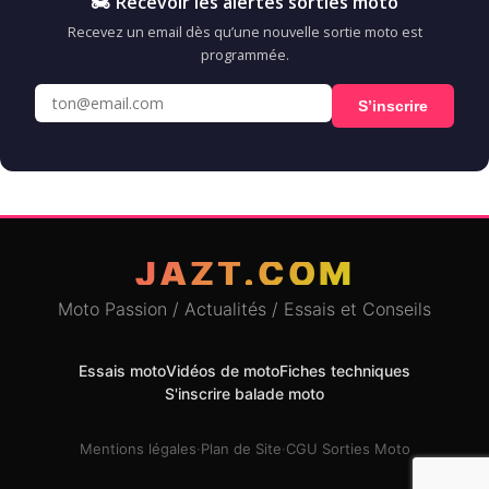
🏍️ Recevoir les alertes sorties moto
Recevez un email dès qu’une nouvelle sortie moto est
programmée.
S’inscrire
JAZT.COM
Moto Passion / Actualités / Essais et Conseils
Essais moto
Vidéos de moto
Fiches techniques
S'inscrire balade moto
Mentions légales
·
Plan de Site
·
CGU Sorties Moto