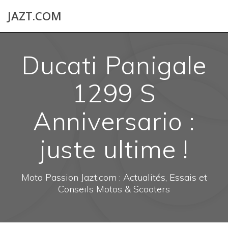
Skip
JAZT.COM
to
content
Ducati Panigale
1299 S
Anniversario :
juste ultime !
Moto Passion Jazt.com : Actualités, Essais et
Conseils Motos & Scooters