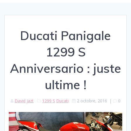
Ducati Panigale
1299 S
Anniversario : juste
ultime !
David Jazt
1299 S
Ducati
2 octobre, 2016
|
0