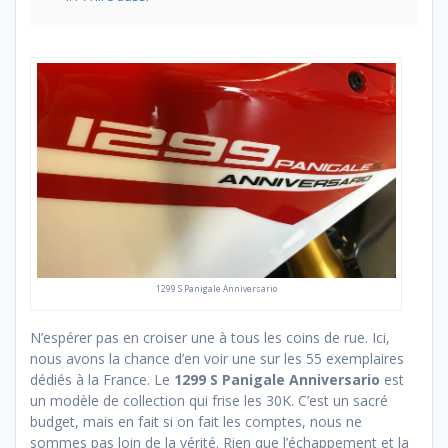
1299 S Panigale Anniversario
N’espérer pas en croiser une à tous les coins de rue. Ici,
nous avons la chance d’en voir une sur les 55 exemplaires
dédiés à la France. Le
1299 S Panigale Anniversario
est
un modèle de collection qui frise les 30K. C’est un sacré
budget, mais en fait si on fait les comptes, nous ne
sommes pas loin de la vérité. Rien que l’échappement et la