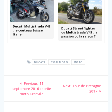
Ducati Multistrada V4S
Ducati Streetfighter
: le couteau Suisse
ou Multistrada V4S : la
Italien
passion ou la raison ?
DUCATI
ESSAI MOTO
MOTO
Navigation
Previous
Previous:
11
Next
Next:
Tour de Bretagne
de
post:
septembre 2016 : sortie
post:
2017
moto Granville
l’article