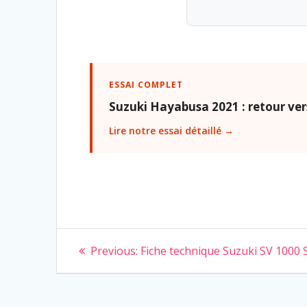
ESSAI COMPLET
Suzuki Hayabusa 2021 : retour vers
Lire notre essai détaillé →
Navigation
Previous
Previous:
Fiche technique Suzuki SV 1000 
post:
de