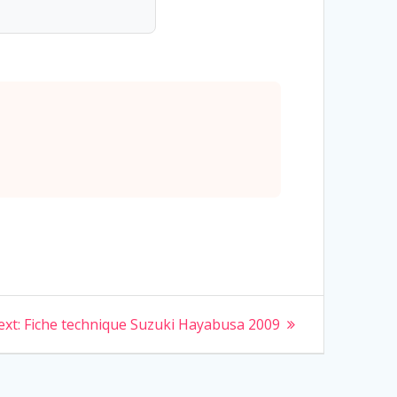
Next
xt:
Fiche technique Suzuki Hayabusa 2009
post: