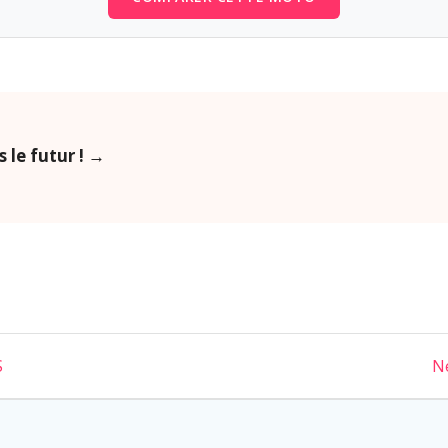
 le futur ! →
S
Ne