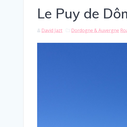
Le Puy de Dôm
David Jazt
Dordogne & Auvergne
Ro