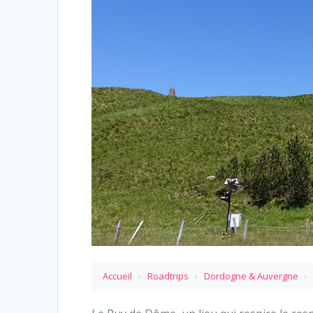
Accueil
›
Roadtrips
›
Dordogne & Auvergne
›