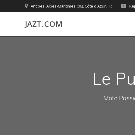
Skip
Antibes
, Alpes-Maritimes (06), Côte d'Azur, FR
Re
to
content
JAZT.COM
Le Pu
Moto Passio