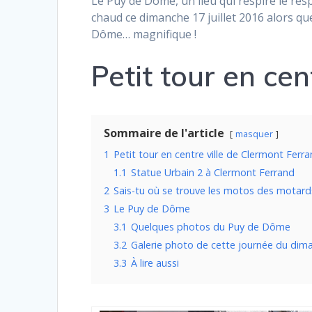
Le Puy de Dôme, un lieu qui respire le respe
chaud ce dimanche 17 juillet 2016 alors qu
Dôme… magnifique !
Petit tour en ce
Sommaire de l'article
masquer
1
Petit tour en centre ville de Clermont Ferr
1.1
Statue Urbain 2 à Clermont Ferrand
2
Sais-tu où se trouve les motos des motard
3
Le Puy de Dôme
3.1
Quelques photos du Puy de Dôme
3.2
Galerie photo de cette journée du dima
3.3
À lire aussi