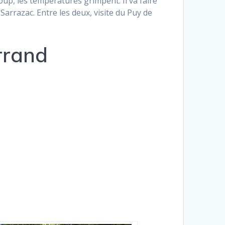
 coup, les températures grimpent. Il va faire
arrazac. Entre les deux, visite du Puy de
errand