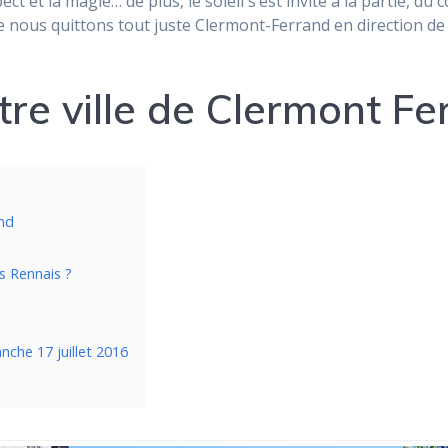
ct et la magie… de plus, le soleil s’est invité à la partie, du
e nous quittons tout juste Clermont-Ferrand en direction de S
ntre ville de Clermont F
and
s Rennais ?
nche 17 juillet 2016