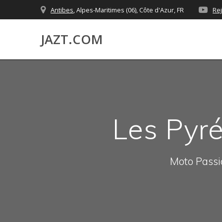
Skip
Antibes
, Alpes-Maritimes (06), Côte d'Azur, FR
Re
to
content
JAZT.COM
Les Pyr
Moto Passio