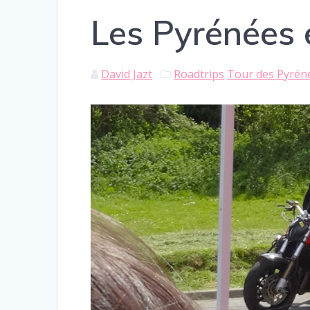
Les Pyrénées 
David Jazt
Roadtrips
Tour des Pyrén