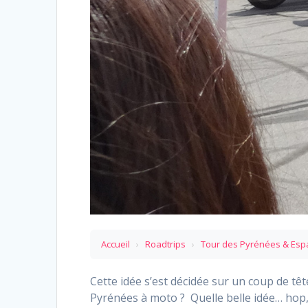
Accueil
›
Roadtrips
›
Tour des Pyrénées & Es
Cette idée s’est décidée sur un coup de tê
Pyrénées à moto ? Quelle belle idée… hop,