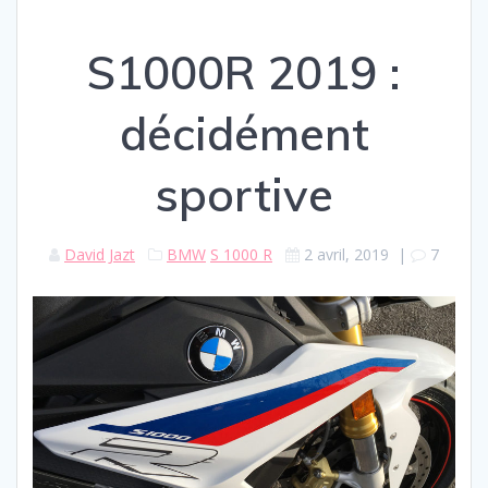
S1000R 2019 :
décidément
sportive
David Jazt
BMW
S 1000 R
2 avril, 2019
|
7