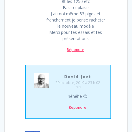
Rt les 1250 etc
Fais toi plaise
J ai moi même 53 piges et
franchement je pense racheter
le nouveau modèle
Merci pour tes essais et tes
présentations
Répondre
David Jazt
29 octobre, 2019 à 23 h 02
min
héhéhé 😉
Répondre