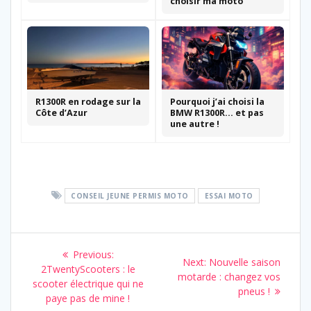
choisir ma moto
R1300R en rodage sur la
Pourquoi j’ai choisi la
Côte d’Azur
BMW R1300R… et pas
une autre !
CONSEIL JEUNE PERMIS MOTO
ESSAI MOTO
Navigation
Previous
Previous:
Next
Next:
Nouvelle saison
de
post:
2TwentyScooters : le
post:
motarde : changez vos
scooter électrique qui ne
pneus !
l’article
paye pas de mine !