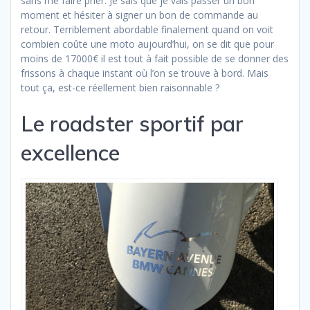
sans me faire prier. Je sais que je vais passer un bon
moment et hésiter à signer un bon de commande au
retour. Terriblement abordable finalement quand on voit
combien coûte une moto aujourd’hui, on se dit que pour
moins de 17000€ il est tout à fait possible de se donner des
frissons à chaque instant où l’on se trouve à bord. Mais
tout ça, est-ce réellement bien raisonnable ?
Le roadster sportif par
excellence