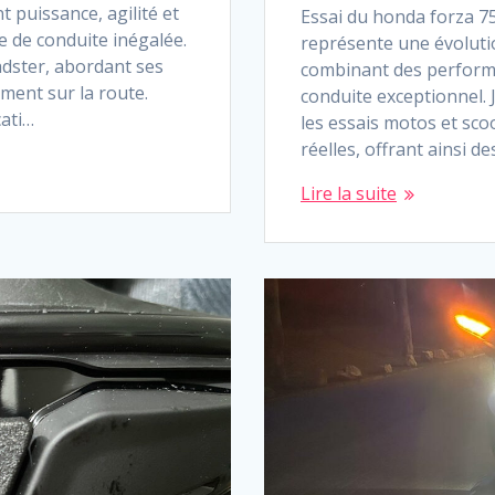
t puissance, agilité et
Essai du honda forza 7
 de conduite inégalée.
représente une évoluti
adster, abordant ses
combinant des perform
ment sur la route.
conduite exceptionnel. J
ati…
les essais motos et sco
réelles, offrant ainsi d
Lire la suite