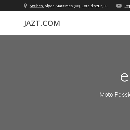
Skip
Antibes
, Alpes-Maritimes (06), Côte d'Azur, FR
Re
to
content
JAZT.COM
e
Moto Passio