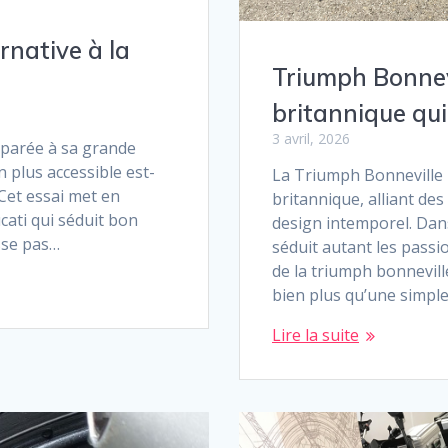
ernative à la
Triumph Bonnev
britannique qui 
3 avril, 2026
mparée à sa grande
n plus accessible est-
La Triumph Bonneville 
 Cet essai met en
britannique, alliant d
ucati qui séduit bon
design intemporel. Dan
sse pas…
séduit autant les passi
de la triumph bonnevil
bien plus qu’une simple
Lire la suite