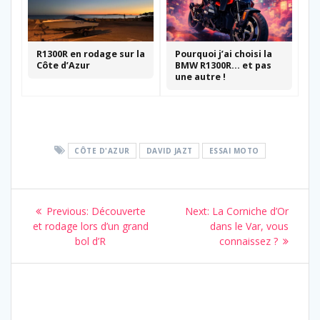
R1300R en rodage sur la
Pourquoi j’ai choisi la
Côte d’Azur
BMW R1300R… et pas
une autre !
CÔTE D'AZUR
DAVID JAZT
ESSAI MOTO
Navigation
Previous
Next
Previous:
Découverte
Next:
La Corniche d’Or
de
post:
post:
et rodage lors d’un grand
dans le Var, vous
bol d’R
connaissez ?
l’article