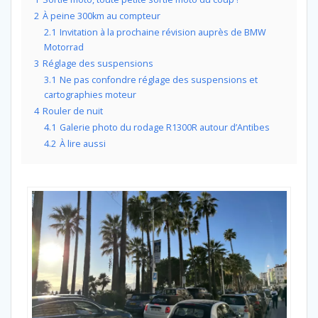
2
À peine 300km au compteur
2.1
Invitation à la prochaine révision auprès de BMW
Motorrad
3
Réglage des suspensions
3.1
Ne pas confondre réglage des suspensions et
cartographies moteur
4
Rouler de nuit
4.1
Galerie photo du rodage R1300R autour d’Antibes
4.2
À lire aussi