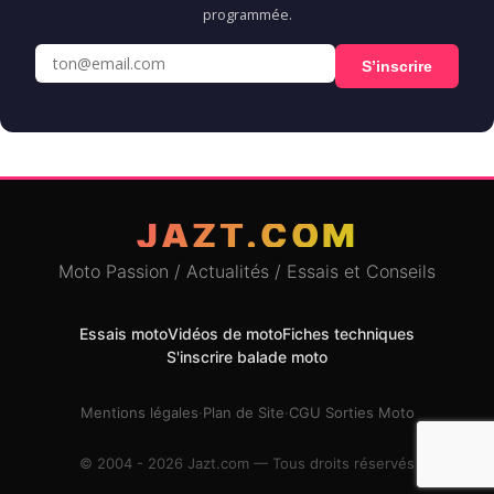
programmée.
S’inscrire
JAZT.COM
Moto Passion / Actualités / Essais et Conseils
Essais moto
Vidéos de moto
Fiches techniques
S'inscrire balade moto
Mentions légales
·
Plan de Site
·
CGU Sorties Moto
© 2004 - 2026 Jazt.com — Tous droits réservés