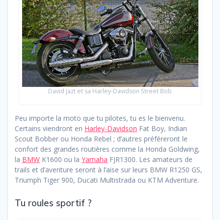
David Jazt et sa Harley-Davidson Street Bob
Peu importe la moto que tu pilotes, tu es le bienvenu.
Certains viendront en
Harley-Davidson
Fat Boy, Indian
Scout Bobber ou Honda Rebel ; d’autres préféreront le
confort des grandes routières comme la Honda Goldwing,
la
BMW
K1600 ou la
Yamaha
FJR1300. Les amateurs de
trails et d’aventure seront à l’aise sur leurs BMW R1250 GS,
Triumph Tiger 900, Ducati Multistrada ou KTM Adventure.
Tu roules sportif ?