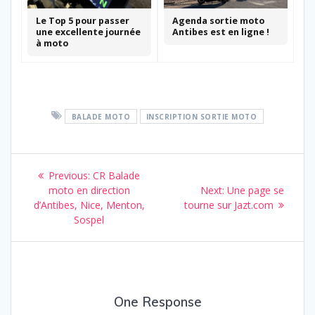
Le Top 5 pour passer
Agenda sortie moto
une excellente journée
Antibes est en ligne !
à moto
BALADE MOTO
INSCRIPTION SORTIE MOTO
Navigation
Previous
Previous:
CR Balade
de
post:
Next
moto en direction
Next:
Une page se
post:
d’Antibes, Nice, Menton,
tourne sur Jazt.com
l’article
Sospel
One Response