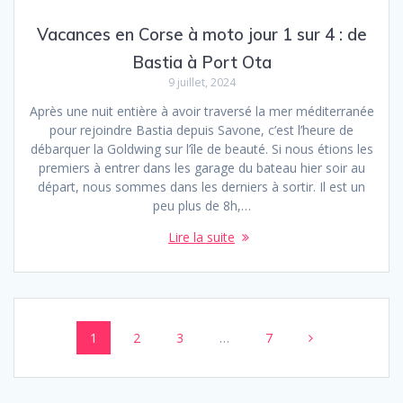
Vacances en Corse à moto jour 1 sur 4 : de
Bastia à Port Ota
9 juillet, 2024
Après une nuit entière à avoir traversé la mer méditerranée
pour rejoindre Bastia depuis Savone, c’est l’heure de
débarquer la Goldwing sur l’île de beauté. Si nous étions les
premiers à entrer dans les garage du bateau hier soir au
départ, nous sommes dans les derniers à sortir. Il est un
peu plus de 8h,…
Lire la suite
Posts
Page
Page
Page
Page
1
2
3
…
7
navigation