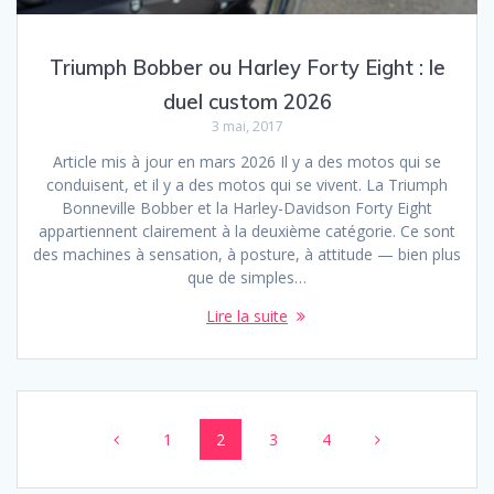
Triumph Bobber ou Harley Forty Eight : le
duel custom 2026
3 mai, 2017
Article mis à jour en mars 2026 Il y a des motos qui se
conduisent, et il y a des motos qui se vivent. La Triumph
Bonneville Bobber et la Harley-Davidson Forty Eight
appartiennent clairement à la deuxième catégorie. Ce sont
des machines à sensation, à posture, à attitude — bien plus
que de simples…
Lire la suite
Posts
Page
Page
Page
Page
1
2
3
4
navigation