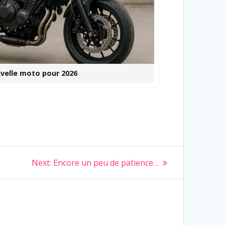
nouvelle moto pour 2026
Next
Next:
Encore un peu de patience…
post: