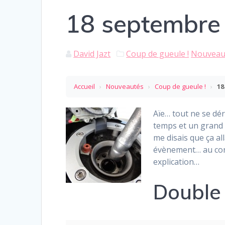
18 septembre 
David Jazt
Coup de gueule !
Nouveau
Accueil
›
Nouveautés
›
Coup de gueule !
›
18
Aïe… tout ne se dé
temps et un grand 
me disais que ça al
évènement… au cont
explication…
Double 