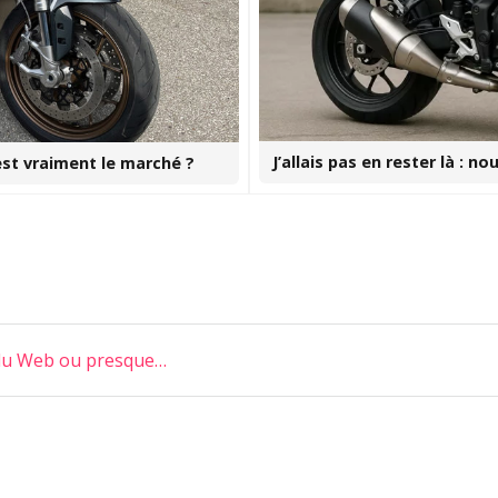
J’allais pas en rester là : 
est vraiment le marché ?
 du Web ou presque…