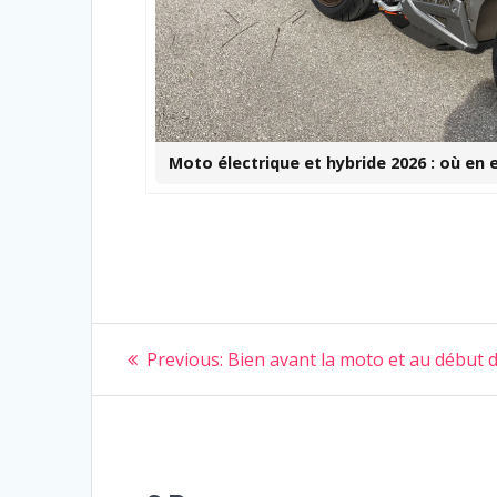
Moto électrique et hybride 2026 : où en 
Navigation
Previous
Previous:
Bien avant la moto et au début
post:
de
l’article