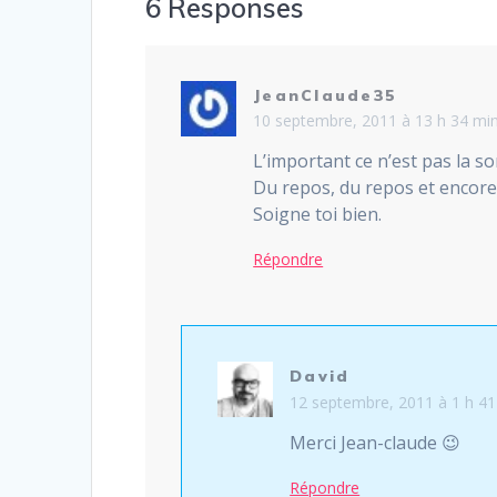
6 Responses
JeanClaude35
10 septembre, 2011 à 13 h 34 mi
L’important ce n’est pas la so
Du repos, du repos et encore
Soigne toi bien.
Répondre
David
12 septembre, 2011 à 1 h 41
Merci Jean-claude 😉
Répondre