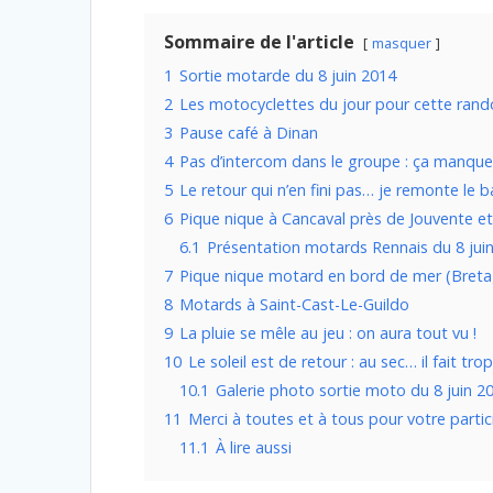
Sommaire de l'article
masquer
1
Sortie motarde du 8 juin 2014
2
Les motocyclettes du jour pour cette rand
3
Pause café à Dinan
4
Pas d’intercom dans le groupe : ça manque
5
Le retour qui n’en fini pas… je remonte le 
6
Pique nique à Cancaval près de Jouvente et
6.1
Présentation motards Rennais du 8 jui
7
Pique nique motard en bord de mer (Bret
8
Motards à Saint-Cast-Le-Guildo
9
La pluie se mêle au jeu : on aura tout vu !
10
Le soleil est de retour : au sec… il fait tro
10.1
Galerie photo sortie moto du 8 juin 2
11
Merci à toutes et à tous pour votre partic
11.1
À lire aussi