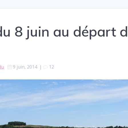
u 8 juin au départ d
du
9 juin, 2014
|
12