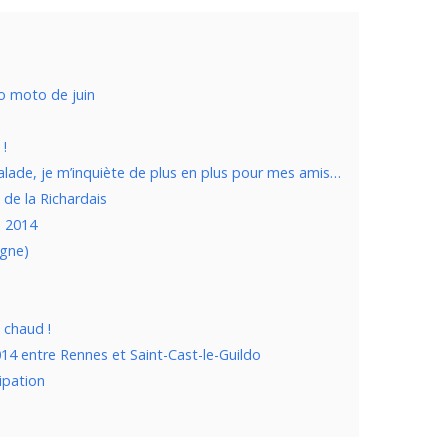
o moto de juin
 !
balade, je m’inquiète de plus en plus pour mes amis…
 de la Richardais
n 2014
agne)
p chaud !
014 entre Rennes et Saint-Cast-le-Guildo
ipation