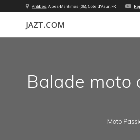
Skip
Antibes
, Alpes-Maritimes (06), Côte d'Azur, FR
Re
to
content
JAZT.COM
Balade moto d
Moto Passio