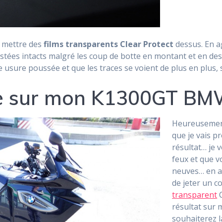
e mettre des
films transparents Clear Protect
dessus. En a
estées intacts malgré les coup de botte en montant et en desc
 usure poussée et que les traces se voient de plus en plus, 
ale sur mon K1300GT B
Heureusement
que je vais 
résultat… je 
feux et que v
neuves… en a
de jeter un co
transparent
C
résultat sur 
souhaiterez 