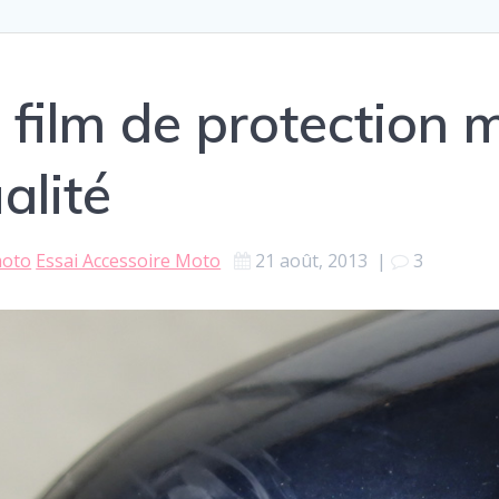
: film de protection 
alité
moto
Essai Accessoire Moto
21 août, 2013
|
3