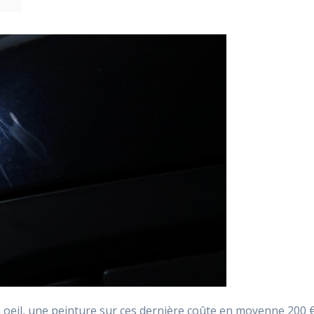
oeil, une peinture sur ces dernière coûte en moyenne 200 € e