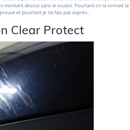
en montant dessus sans le vouloir. Pourtant on la connait l
la preuve et pourtant je ne fais pas exprès…
on Clear Protect