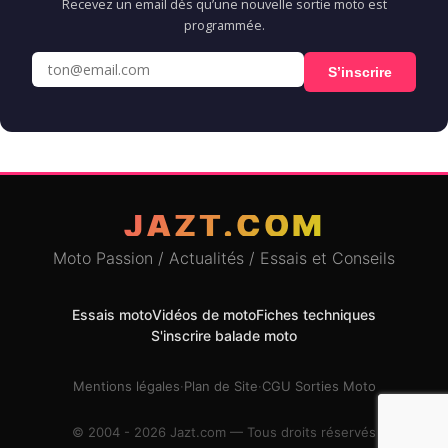
Recevez un email dès qu’une nouvelle sortie moto est
programmée.
S’inscrire
JAZT.COM
Moto Passion / Actualités / Essais et Conseils
Essais moto
Vidéos de moto
Fiches techniques
S'inscrire balade moto
Mentions légales
·
Plan de Site
·
CGU Sorties Moto
© 2004 - 2026 Jazt.com — Tous droits réservés