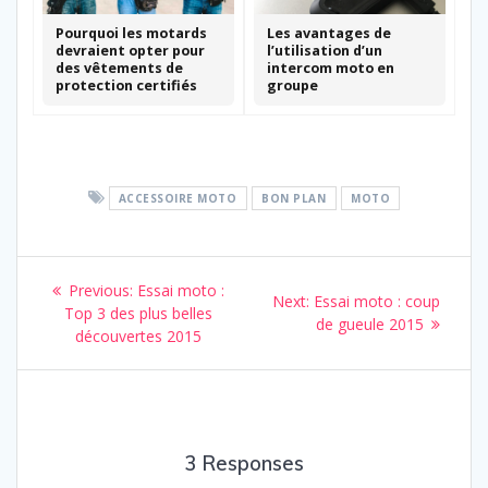
Pourquoi les motards
Les avantages de
devraient opter pour
l’utilisation d’un
des vêtements de
intercom moto en
protection certifiés
groupe
ACCESSOIRE MOTO
BON PLAN
MOTO
Navigation
Previous
Previous:
Essai moto :
Next
Next:
Essai moto : coup
de
post:
Top 3 des plus belles
post:
de gueule 2015
découvertes 2015
l’article
3 Responses