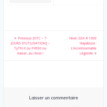
Navigation
Previous
Next
Previous:
[HTC – 7
Next:
GSX-R 1300
de
post:
post:
JOURS D’UTILISATION] –
Hayabusa :
TyTN II ou P4550 ou
L’incontournable
l’article
Kaiser, au choix !
Légende
Laisser un commentaire