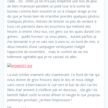
caille… lol… enfin ça ne m’a pas empêché une fois de plus
de bien m’amuser pendant un petit tour à la sortie du
bureau comme bien souvent et où à chaque virage je me
dis que je ferais bien de m’arrêter prendre quelques photos.
Quelques photos, histoire de donner un peu de verdure à
tous ces parisiens dans les bouchons qui mettent des
heures à rentrer chez eux, ces gens sur les quais durant ces
grèves… quelle horreur ! je vous plains… Autant parfois je
me demande si je ne rate rien à vivre ici, en bord de mer, à
deux minutes d’une campagne verdoyante malgré
l’approche de novembre… mais le confort de vie est
tellement agréable que je ne saurais où aller…
La nuit tombe vraiment vite maintenant. Ce fond de l’air qui
nous donne de gros frissons dans le dos et nous oblige
sans cesse à bien baisser le cuir vers le bas du dos car les
filets d’air arrivent à s’infiltrer par en dessous… Gla gla ! Va
bientôt falloir sortir la veste d’hiver et ranger le cuir jusqu’au
printemps prochain, j’ai bien l’impression !