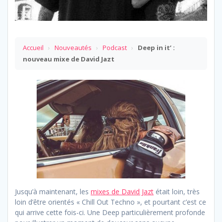
Accueil
›
Nouveautés
›
Podcast
›
Deep in it’ :
nouveau mixe de David Jazt
Jusqu’à maintenant, les
mixes de David Jazt
était loin, très
loin d’être orientés « Chill Out Techno », et pourtant c’est ce
qui arrive cette fois-ci. Une Deep particulièrement profonde