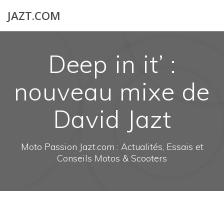
Skip
JAZT.COM
to
content
Deep in it’ :
nouveau mixe de
David Jazt
Moto Passion Jazt.com : Actualités, Essais et
Conseils Motos & Scooters