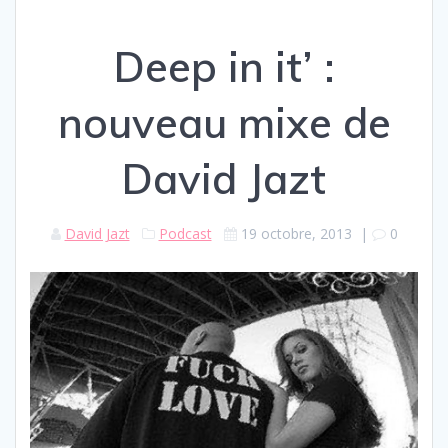
Deep in it’ :
nouveau mixe de
David Jazt
David Jazt
Podcast
19 octobre, 2013
|
0