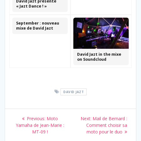
David Jazt présente
« Jazt Dance ! »
September : nouveau
mixe de David Jazt
David Jazt in the mixe
on Soundcloud
DAVID JAZT
Navigation
Previous
Next
Previous:
Moto
Next:
Mail de Bernard :
de
post:
post:
Yamaha de Jean-Marie :
Comment choisir sa
MT-09 !
moto pour le duo