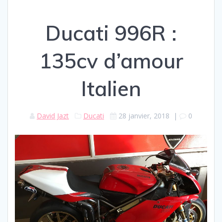
Ducati 996R :
135cv d’amour
Italien
David Jazt
Ducati
28 janvier, 2018
|
0