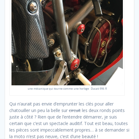
une mécanique qui tourne comme une horloge : Ducati 996 R
Qui n’aurait pas envie d’emprunter les clés pour aller
chatouiller un peu la belle sur
circuit
les deux ronds points
juste à côté ? Rien que de l’entendre démarrer, je suis
certain que c’est un spectacle auditif. Tout est beau, toutes
les pièces sont impeccablement propres… à se demander si
la moto n’est pas neuve, c’est d’une beauté !