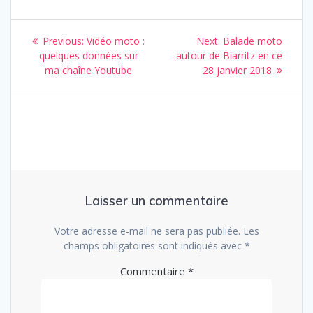
Navigation
Previous
Next
Previous:
Vidéo moto :
Next:
Balade moto
de
post:
post:
quelques données sur
autour de Biarritz en ce
ma chaîne Youtube
28 janvier 2018
l’article
Laisser un commentaire
Votre adresse e-mail ne sera pas publiée.
Les
champs obligatoires sont indiqués avec
*
Commentaire
*