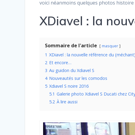
voici néanmoins quelques photos histoire
XDiavel : la nou
Sommaire de l'article
masquer
1
XDiavel : la nouvelle référence du (méchant
2
Et encore…
3
Au guidon du Xdiavel S
4
Nouveautés sur les comodos
5
Xdiavel S noire 2016
5.1
Galerie photo Xdiavel S Ducati chez Cit
5.2
À lire aussi