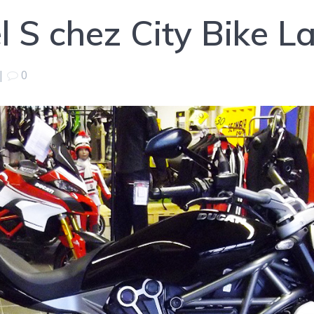
 S chez City Bike L
|
0