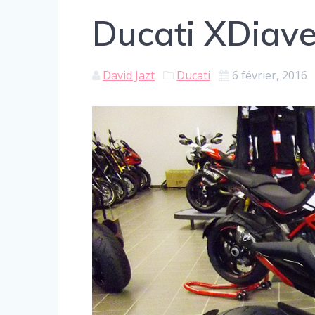
Ducati XDiavel
David Jazt
Ducati
6 février, 2016