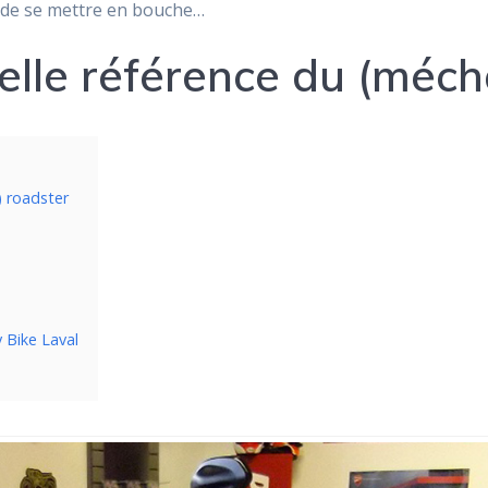
 de se mettre en bouche…
velle référence du (méc
) roadster
y Bike Laval