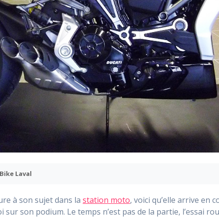
Bike Laval
ure à son sujet dans la
station moto
, voici qu’elle arrive en
oi sur son podium. Le temps n’est pas de la partie, l’essai r