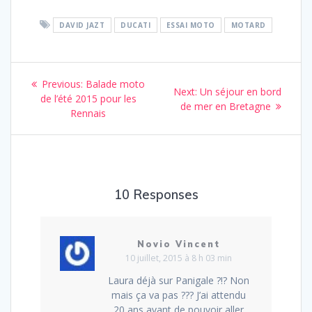
DAVID JAZT
DUCATI
ESSAI MOTO
MOTARD
Navigation
Previous
Previous:
Balade moto
Next
Next:
Un séjour en bord
de
post:
de l’été 2015 pour les
post:
de mer en Bretagne
Rennais
l’article
10 Responses
Novio Vincent
10 juillet, 2015 à 8 h 03 min
Laura déjà sur Panigale ?!? Non
mais ça va pas ??? J’ai attendu
20 ans avant de pouvoir aller