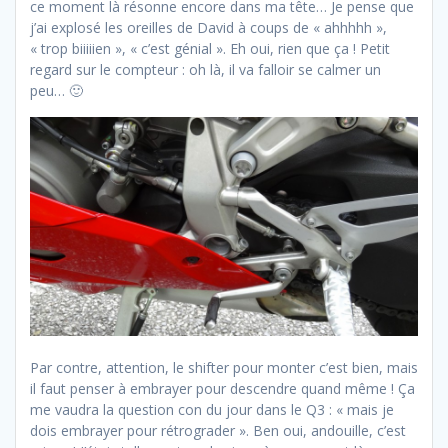
ce moment là résonne encore dans ma tête… Je pense que
j’ai explosé les oreilles de David à coups de « ahhhhh »,
« trop biiiiien », « c’est génial ». Eh oui, rien que ça ! Petit
regard sur le compteur : oh là, il va falloir se calmer un
peu… 🙂
Par contre, attention, le shifter pour monter c’est bien, mais
il faut penser à embrayer pour descendre quand même ! Ça
me vaudra la question con du jour dans le Q3 : « mais je
dois embrayer pour rétrograder ». Ben oui, andouille, c’est