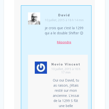
David
10 juillet, 2015 à 18 h 14 min
je crois que c’est la 1299
qui a le double Shifter 😉
Répondre
Novio Vincent
10 juillet, 2015 à 18 h
17 min
Oui oui David, tu
as raison, j’étais
resté sur mon
ancienne. L’essai
de la 1299 S fût
une belle