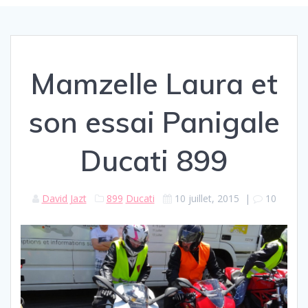
Mamzelle Laura et
son essai Panigale
Ducati 899
David Jazt
899
Ducati
10 juillet, 2015
|
10