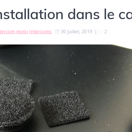
stallation dans le 
ntercom moto
Intercoms
30 juillet, 2019
|
2