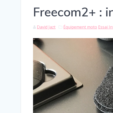
Freecom2+ : in
David Jazt
Équipement moto
Essai I