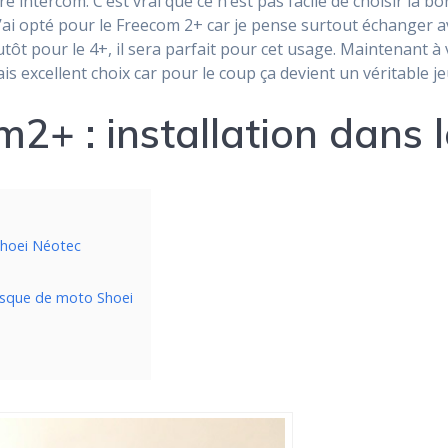
e intercom. C’est vrai que ce n’est pas facile de choisir la 
t, j’ai opté pour le Freecom 2+ car je pense surtout échanger
utôt pour le 4+, il sera parfait pour cet usage. Maintenant à 
irais excellent choix car pour le coup ça devient un véritable 
2+ : installation dans 
Shoei Néotec
asque de moto Shoei