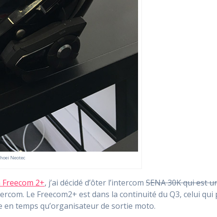
Shoei Neotec
m Freecom 2+
, j’ai décidé d’ôter l’intercom
SENA 30K qui est u
ercom. Le Freecom2+ est dans la continuité du Q3, celui qui
e en temps qu’organisateur de sortie moto.