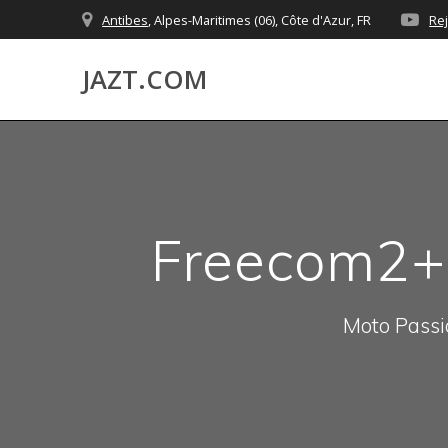
Skip
Antibes
, Alpes-Maritimes (06), Côte d'Azur, FR
Re
to
content
JAZT.COM
Freecom2+ :
Moto Passio