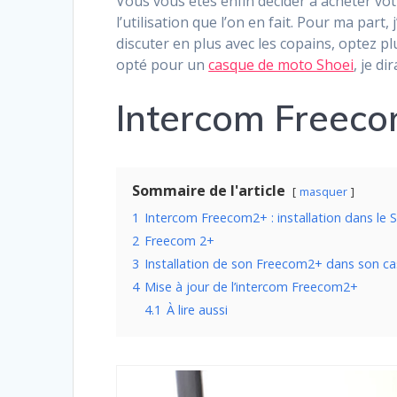
Vous vous êtes enfin décider à acheter votr
l’utilisation que l’on en fait. Pour ma par
discuter en plus avec les copains, optez pl
opté pour un
casque de moto Shoei
, je d
Intercom Freecom
Sommaire de l'article
masquer
1
Intercom Freecom2+ : installation dans le 
2
Freecom 2+
3
Installation de son Freecom2+ dans son c
4
Mise à jour de l’intercom Freecom2+
4.1
À lire aussi