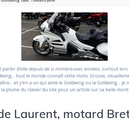
Goldwing 1800 : l’Américaine
 parler d’elle depuis de si nombreuses années, surtout lors
Goldwing… tout le monde connaît cette moto. Grosse, visuell
ître… et y’en a un qui aime le Goldwing ou la Goldwing… je 
se la plume du clavier du site pour un article sur sa belle mont
e Laurent, motard Bre