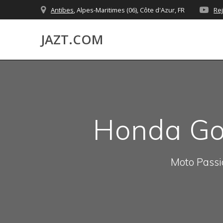
Skip
Antibes
, Alpes-Maritimes (06), Côte d'Azur, FR
Re
to
content
JAZT.COM
Honda Gol
Moto Passio