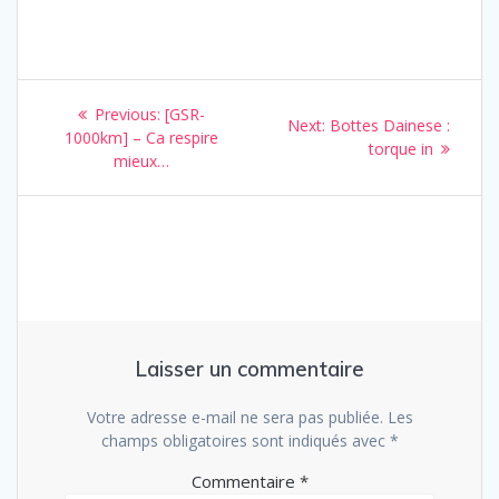
Navigation
Previous
Previous:
[GSR-
Next
Next:
Bottes Dainese :
de
post:
1000km] – Ca respire
post:
torque in
mieux…
l’article
Laisser un commentaire
Votre adresse e-mail ne sera pas publiée.
Les
champs obligatoires sont indiqués avec
*
Commentaire
*