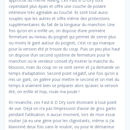
approche du même feeling. Ces Fast-b D-Dry sont
cependant plus épais et offre une couche de polaire
intérieure très agréable au touché. Ils sont tout aussi
souples que les autres et offre même des protections
supplémentaires du fait de la longueur du manchon. Une
fois qu’on en a enfilé un, on dispose d’une première
fermeture au niveau du poignet qui permet de serrer plus
ou moins le gant autour du poignet, c’est ce qui manque
pour la version été je trouve du coup. Puis un peu plus haut
on dispose d’un second système de fermeture pour le
manchon où le vendeur conseil d’y insérer la manche du
blouson, mais du coup on se sent serrer et ça demande un
temps d’adaptation. Second point négatif, une fois qu’on a
mis un gant, on galère pour mettre le second et on met du
temps à vraiment bien se préparer alors qu’avec la version
été, on enfile et hop, roule ma poule !
En revanche, ces Fast-b D Dry sont étonnant à tout point
de vue. Déjà on n’a pas l’impression d’avoir de gros gants
pendant l’utilisation. A aucun moment, lors de mon essai
routier j’ai eu une gène pour les clignotants, même si j’ai
klaxonné deux fois sans le vouloir, ou pour le démarreur.