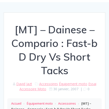
[MT] – Dainese –
Compario : Fast-b
D Dry Vs Short
Tacks
David Jazt
Accessoires
Équipement moto
Essai
Accessoire Moto
30 janvier, 2007
|
0
Accueil
›
Équipement moto
›
Accessoires
›
[MT] –
Dainese – Compario : Fast-b D Dry Vs Short Tacks