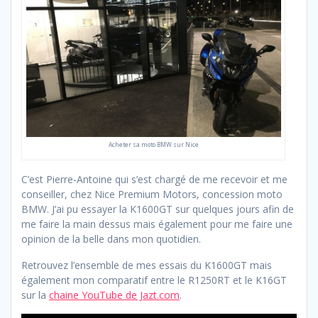
Acheter sa moto BMW sur Nice
C’est Pierre-Antoine qui s’est chargé de me recevoir et me
conseiller, chez Nice Premium Motors, concession moto
BMW. J’ai pu essayer la K1600GT sur quelques jours afin de
me faire la main dessus mais également pour me faire une
opinion de la belle dans mon quotidien.
Retrouvez l’ensemble de mes essais du K1600GT mais
également mon comparatif entre le R1250RT et le K16GT
sur la
chaine YouTube de Jazt.com
.