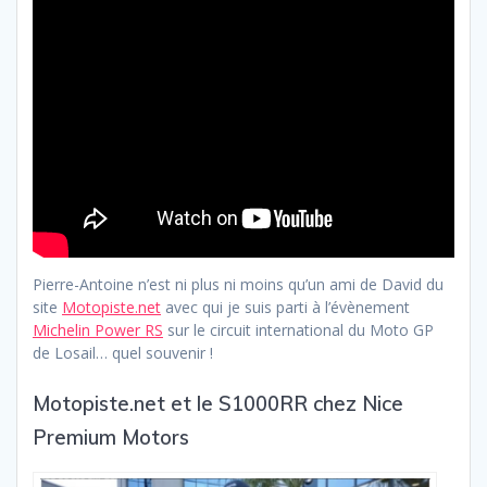
Pierre-Antoine n’est ni plus ni moins qu’un ami de David du
site
Motopiste.net
avec qui je suis parti à l’évènement
Michelin Power RS
sur le circuit international du Moto GP
de Losail… quel souvenir !
Motopiste.net et le S1000RR chez Nice
Premium Motors