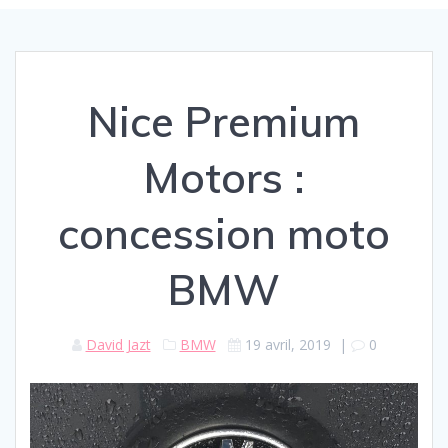
Nice Premium
Motors :
concession moto
BMW
David Jazt
BMW
19 avril, 2019
|
0