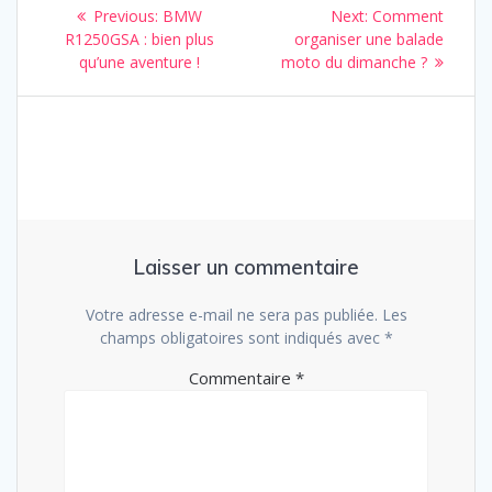
Navigation
Previous
Next
Previous:
BMW
Next:
Comment
de
post:
post:
R1250GSA : bien plus
organiser une balade
qu’une aventure !
moto du dimanche ?
l’article
Laisser un commentaire
Votre adresse e-mail ne sera pas publiée.
Les
champs obligatoires sont indiqués avec
*
Commentaire
*