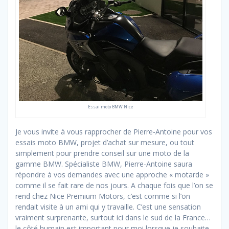
Essai moto BMW Nice
Je vous invite à vous rapprocher de Pierre-Antoine pour vos
essais moto BMW, projet d’achat sur mesure, ou tout
simplement pour prendre conseil sur une moto de la
gamme BMW. Spécialiste BMW, Pierre-Antoine saura
répondre à vos demandes avec une approche « motarde »
comme il se fait rare de nos jours. A chaque fois que l’on se
rend chez Nice Premium Motors, c’est comme si l’on
rendait visite à un ami qui y travaille. C’est une sensation
vraiment surprenante, surtout ici dans le sud de la France…
le côté humain est important pour moi lorsque je souhaite